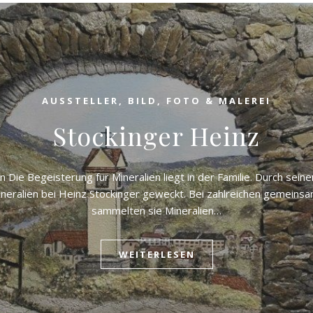
AUSSTELLER
,
BILD, FOTO & MALEREI
Stockinger Heinz
en Die Begeisterung für Mineralien liegt in der Familie. Durch sei
ineralien bei Heinz Stockinger geweckt. Bei zahlreichen gemein
sammelten sie Mineralien…
WEITERLESEN