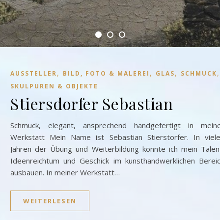
,
,
,
AUSSTELLER
BILD, FOTO & MALEREI
GLAS
SCHMUCK
SKULPUREN & OBJEKTE
Stiersdorfer Sebastian
Schmuck, elegant, ansprechend handgefertigt in mein
Werkstatt Mein Name ist Sebastian Stierstorfer. In viel
Jahren der Übung und Weiterbildung konnte ich mein Talen
Ideenreichtum und Geschick im kunsthandwerklichen Berei
ausbauen. In meiner Werkstatt…
WEITERLESEN