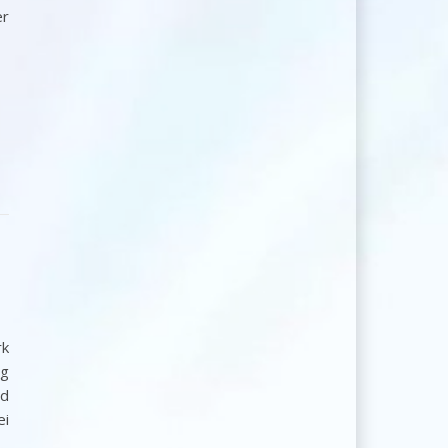
er
rk
ng
nd
ei