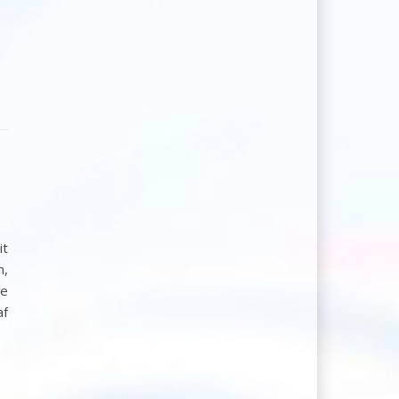
it
n,
ne
af