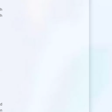
ch
ch
nd
en