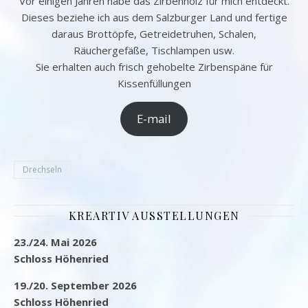
Vor einigen Jahren habe das Zirbenholz für mich entdeckt.
Dieses beziehe ich aus dem Salzburger Land und fertige
daraus Brottöpfe, Getreidetruhen, Schalen,
Räuchergefäße, Tischlampen usw.
Sie erhalten auch frisch gehobelte Zirbenspäne für
Kissenfüllungen
E-mail
Drechseln
KREARTIV AUSSTELLUNGEN
23./24. Mai 2026
Schloss Höhenried
19./20. September 2026
Schloss Höhenried