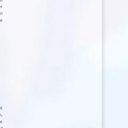
er
an
re
it
n,
ne