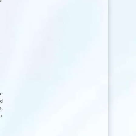
af
e
nd
s,
n.