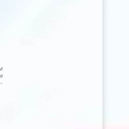
uf
nd
 –