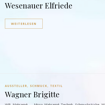
Wesenauer Elfriede
WEITERLESEN
,
,
AUSSTELLER
SCHMUCK
TEXTIL
Wagner Brigitte
WB Makramé – Micro-Makramé-Technik Schmuckstücke 