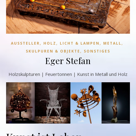
,
,
,
,
AUSSTELLER
HOLZ
LICHT & LAMPEN
METALL
,
SKULPUREN & OBJEKTE
SONSTIGES
Eger Stefan
Holzskulpturen | Feuertonnen | Kunst in Metall und Holz